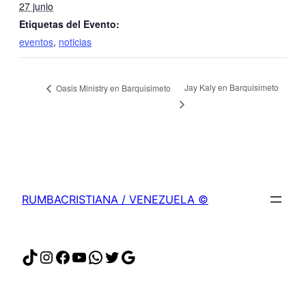
27 junio
Etiquetas del Evento:
eventos
,
noticias
Jay Kaly en Barquisimeto
Oasis Ministry en Barquisimeto
RUMBACRISTIANA / VENEZUELA ©
TikTok
Instagram
Facebook
YouTube
WhatsApp
Twitter
Google