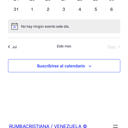
de
eventos
eventos
eventos
eventos
eventos
eventos
eventos
0
0
0
0
0
0
0
31
1
2
3
4
5
6
eventos
eventos
eventos
eventos
eventos
eventos
eventos
Even
No hay ningún evento este día.
Aviso
Este mes
Sep
Jul
Suscribirse al calendario
RUMBACRISTIANA / VENEZUELA ©